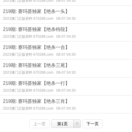
2023澳门正版资料 670288.com
08-07 04:30
219期: 赛玛荟独家【绝杀一头】
2023澳门正版资料 670288.com
08-07 04:30
219期: 赛玛荟独家【绝杀特段】
2023澳门正版资料 670288.com
08-07 04:30
219期: 赛玛荟独家【绝杀一合】
2023澳门正版资料 670288.com
08-07 04:30
219期: 赛玛荟独家【绝杀三尾】
2023澳门正版资料 670288.com
08-07 04:30
219期: 赛玛荟独家【绝杀一行】
2023澳门正版资料 670288.com
08-07 04:30
219期: 赛玛荟独家【绝杀三肖】
2023澳门正版资料 670288.com
08-07 04:30
上一页
第1页
下一页