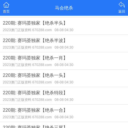
马会绝杀
首页
返回
220期: 赛玛荟独家【绝杀半头】
2023澳门正版资料 670288.com
08-08 04:30
220期: 赛玛荟独家【绝杀半波】
2023澳门正版资料 670288.com
08-08 04:30
220期: 赛玛荟独家【绝杀一肖】
2023澳门正版资料 670288.com
08-08 04:30
220期: 赛玛荟独家【绝杀一头】
2023澳门正版资料 670288.com
08-08 04:30
220期: 赛玛荟独家【绝杀特段】
2023澳门正版资料 670288.com
08-08 04:30
220期: 赛玛荟独家【绝杀一合】
2023澳门正版资料 670288.com
08-08 04:30
220期: 赛玛荟独家【绝杀三尾】