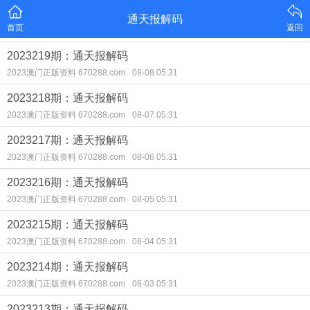
通天报解码
首页
返回
2023219期：通天报解码
2023澳门正版资料 670288.com
08-08 05:31
2023218期：通天报解码
2023澳门正版资料 670288.com
08-07 05:31
2023217期：通天报解码
2023澳门正版资料 670288.com
08-06 05:31
2023216期：通天报解码
2023澳门正版资料 670288.com
08-05 05:31
2023215期：通天报解码
2023澳门正版资料 670288.com
08-04 05:31
2023214期：通天报解码
2023澳门正版资料 670288.com
08-03 05:31
2023213期：通天报解码