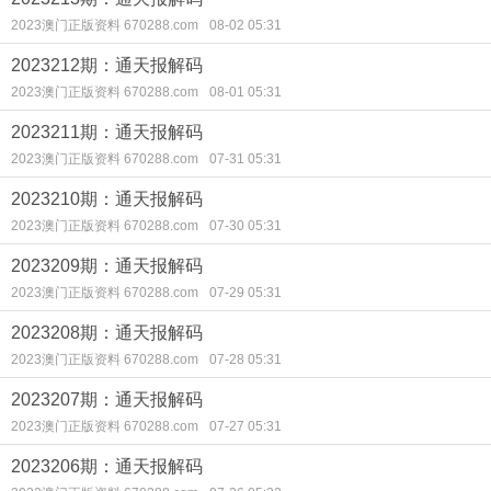
2023澳门正版资料 670288.com
08-02 05:31
2023212期：通天报解码
2023澳门正版资料 670288.com
08-01 05:31
2023211期：通天报解码
2023澳门正版资料 670288.com
07-31 05:31
2023210期：通天报解码
2023澳门正版资料 670288.com
07-30 05:31
2023209期：通天报解码
2023澳门正版资料 670288.com
07-29 05:31
2023208期：通天报解码
2023澳门正版资料 670288.com
07-28 05:31
2023207期：通天报解码
2023澳门正版资料 670288.com
07-27 05:31
2023206期：通天报解码