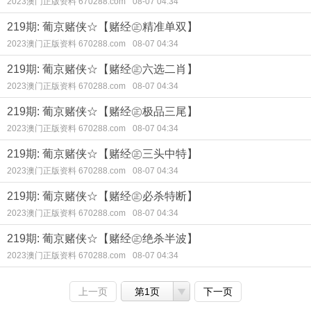
2023澳门正版资料 670288.com
08-07 04:34
219期: 葡京赌侠☆【赌经㊣精准单双】
2023澳门正版资料 670288.com
08-07 04:34
219期: 葡京赌侠☆【赌经㊣六选二肖】
2023澳门正版资料 670288.com
08-07 04:34
219期: 葡京赌侠☆【赌经㊣极品三尾】
2023澳门正版资料 670288.com
08-07 04:34
219期: 葡京赌侠☆【赌经㊣三头中特】
2023澳门正版资料 670288.com
08-07 04:34
219期: 葡京赌侠☆【赌经㊣必杀特断】
2023澳门正版资料 670288.com
08-07 04:34
219期: 葡京赌侠☆【赌经㊣绝杀半波】
2023澳门正版资料 670288.com
08-07 04:34
上一页
第1页
下一页