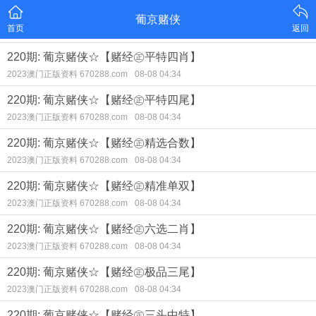
葡京赌侠
首页
返回
220期: 葡京赌侠☆【赌经㊣平特四肖】
2023澳门正版资料 670288.com
08-08 04:34
220期: 葡京赌侠☆【赌经㊣平特四尾】
2023澳门正版资料 670288.com
08-08 04:34
220期: 葡京赌侠☆【赌经㊣精选合数】
2023澳门正版资料 670288.com
08-08 04:34
220期: 葡京赌侠☆【赌经㊣精准单双】
2023澳门正版资料 670288.com
08-08 04:34
220期: 葡京赌侠☆【赌经㊣六选二肖】
2023澳门正版资料 670288.com
08-08 04:34
220期: 葡京赌侠☆【赌经㊣极品三尾】
2023澳门正版资料 670288.com
08-08 04:34
220期: 葡京赌侠☆【赌经㊣三头中特】