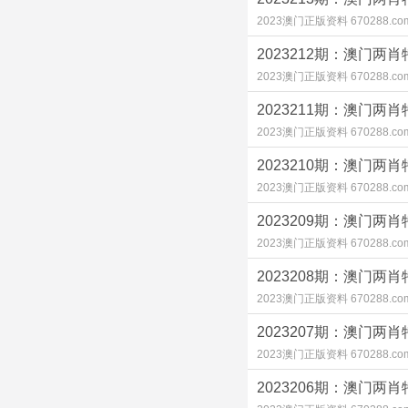
2023澳门正版资料 670288.co
2023212期：澳门两肖
2023澳门正版资料 670288.co
2023211期：澳门两肖
2023澳门正版资料 670288.co
2023210期：澳门两肖
2023澳门正版资料 670288.co
2023209期：澳门两肖
2023澳门正版资料 670288.co
2023208期：澳门两肖
2023澳门正版资料 670288.co
2023207期：澳门两肖
2023澳门正版资料 670288.co
2023206期：澳门两肖