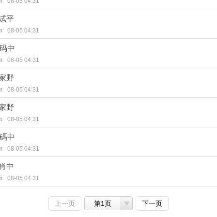
m
08-05 04:31
复试平
m
08-05 04:31
6码中
m
08-05 04:31
准家野
m
08-05 04:31
㊣家野
m
08-05 04:31
0碼中
m
08-05 04:31
三肖中
m
08-05 04:31
上一页
第1页
下一页