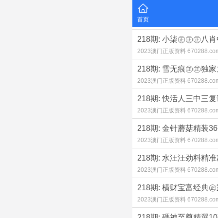
首页
218期: 小柒㊣㊣㊣八
2023澳门正版资料 670288.co
218期: 雪无痕㊣㊣独
2023澳门正版资料 670288.co
218期: 快活人三中三
2023澳门正版资料 670288.co
218期: 金针蘑菇精装3
2023澳门正版资料 670288.co
218期: 水汪汪劲料精
2023澳门正版资料 670288.co
218期: 横财宝富经典
2023澳门正版资料 670288.co
218期: 碼神至尊精選1