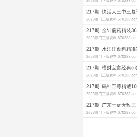
2023澳门正版资料 670288.co
217期: 快活人三中三
2023澳门正版资料 670288.co
217期: 金针蘑菇精装3
2023澳门正版资料 670288.co
217期: 水汪汪劲料精
2023澳门正版资料 670288.co
217期: 横财宝富经典
2023澳门正版资料 670288.co
217期: 碼神至尊精選1
2023澳门正版资料 670288.co
217期: 广东十虎无敌
2023澳门正版资料 670288.co