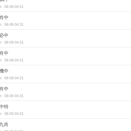
m
08-06 04:31
三肖中
m
08-06 04:31
碼必中
m
08-06 04:31
二肖中
m
08-06 04:31
玄機中
m
08-06 04:31
三肖中
m
08-06 04:31
肖中特
m
08-05 04:31
家九肖