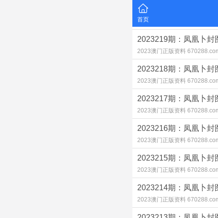
首页
2023219期：凤凰卜封
2023澳门正版资料 670288.co
2023218期：凤凰卜封
2023澳门正版资料 670288.co
2023217期：凤凰卜封
2023澳门正版资料 670288.co
2023216期：凤凰卜封
2023澳门正版资料 670288.co
2023215期：凤凰卜封
2023澳门正版资料 670288.co
2023214期：凤凰卜封
2023澳门正版资料 670288.co
2023213期：凤凰卜封