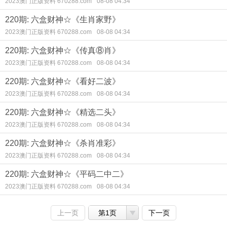
2023澳门正版资料 670288.com
08-08 04:34
220期: 六盒财神☆《生肖家野》
2023澳门正版资料 670288.com
08-08 04:34
220期: 六盒财神☆《传真⑧肖》
2023澳门正版资料 670288.com
08-08 04:34
220期: 六盒财神☆《看好二波》
2023澳门正版资料 670288.com
08-08 04:34
220期: 六盒财神☆《精选二头》
2023澳门正版资料 670288.com
08-08 04:34
220期: 六盒财神☆《杀肖准彩》
2023澳门正版资料 670288.com
08-08 04:34
220期: 六盒财神☆《平码二中二》
2023澳门正版资料 670288.com
08-08 04:34
上一页
第1页
下一页